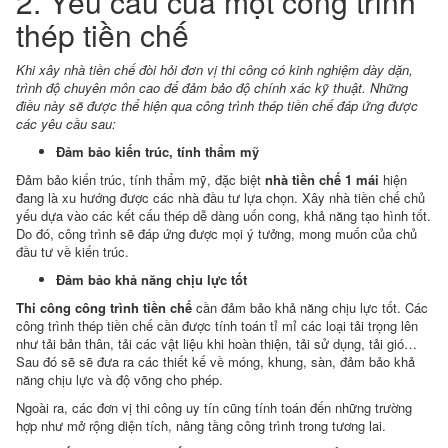
2. Yêu cầu của một công trình
thép tiền chế
Khi xây nhà tiền chế đòi hỏi đơn vị thi công có kinh nghiệm dày dặn,
trình độ chuyên môn cao để đảm bảo độ chính xác kỹ thuật. Những
điều này sẽ được thể hiện qua công trình thép tiền chế đáp ứng được
các yêu cầu sau:
Đảm bảo kiến trúc, tính thẩm mỹ
Đảm bảo kiến trúc, tính thẩm mỹ, đặc biệt
nhà tiền chế 1 mái
hiện
đang là xu hướng được các nhà đầu tư lựa chọn. Xây nhà tiền chế chủ
yếu dựa vào các kết cấu thép dễ dàng uốn cong, khả năng tạo hình tốt.
Do đó, công trình sẽ đáp ứng được mọi ý tưởng, mong muốn của chủ
đầu tư về kiến trúc.
Đảm bảo khả năng chịu lực tốt
Thi công công trình tiền chế
cần đảm bảo khả năng chịu lực tốt. Các
công trình thép tiền chế cần được tính toán tỉ mỉ các loại tải trọng lên
như tải bản thân, tải các vật liệu khi hoàn thiện, tải sử dụng, tải gió…
Sau đó sẽ sẽ đưa ra các thiết kế về móng, khung, sàn, đảm bảo khả
năng chịu lực và độ võng cho phép.
Ngoài ra, các đơn vị thi công uy tín cũng tính toán đến những trường
hợp như mở rộng diện tích, nâng tầng công trình trong tương lai.