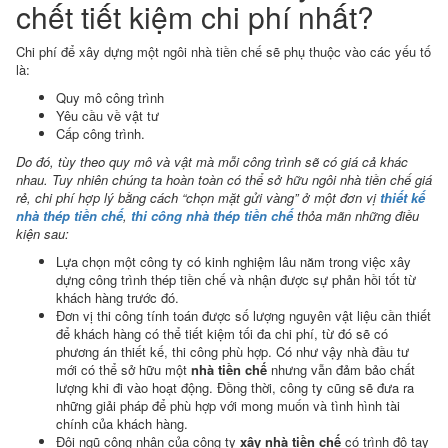
chết tiết kiệm chi phí nhất?
Chi phí để xây dựng một ngôi nhà tiền chế sẽ phụ thuộc vào các yếu tố
là:
Quy mô công trình
Yêu cầu về vật tư
Cấp công trình.
Do đó, tùy theo quy mô và vật mà mỗi công trình sẽ có giá cả khác
nhau. Tuy nhiên chúng ta hoàn toàn có thể sở hữu ngôi nhà tiền chế giá
rẻ, chi phí hợp lý bằng cách “chọn mặt gửi vàng” ở một đơn vị
thiết kế
nhà thép tiền chế
,
thi công nhà thép tiền chế
thỏa mãn những điều
kiện sau:
Lựa chọn một công ty có kinh nghiệm lâu năm trong việc xây
dựng công trình thép tiền chế và nhận được sự phản hồi tốt từ
khách hàng trước đó.
Đơn vị thi công tính toán được số lượng nguyên vật liệu cần thiết
để khách hàng có thể tiết kiệm tối đa chi phí, từ đó sẽ có
phương án thiết kế, thi công phù hợp. Có như vậy nhà đầu tư
mới có thể sở hữu một
nhà tiền chế
nhưng vẫn đảm bảo chất
lượng khi đi vào hoạt động. Đồng thời, công ty cũng sẽ đưa ra
những giải pháp để phù hợp với mong muốn và tình hình tài
chính của khách hàng.
Đội ngũ công nhân của công ty
xây nhà tiền chế
có trình độ tay