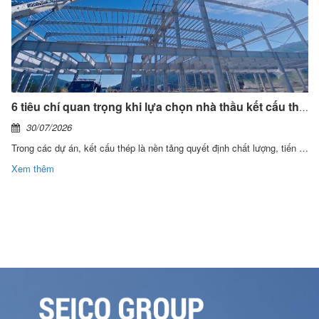
6 tiêu chí quan trọng khi lựa chọn nhà thầu kết cấu thép
30/07/2026
Trong các dự án, kết cấu thép là nền tảng quyết định chất lượng, tiến độ và hiệu quả đầu tư của mỗi công trình. Chính vì vậy, việc lựa chọn nhà thầu cần được đánh giá trên năng lực thực thi, hệ thống quản trị và khả năng đồng hành trong toàn bộ vòng đời dự án.
Xem thêm