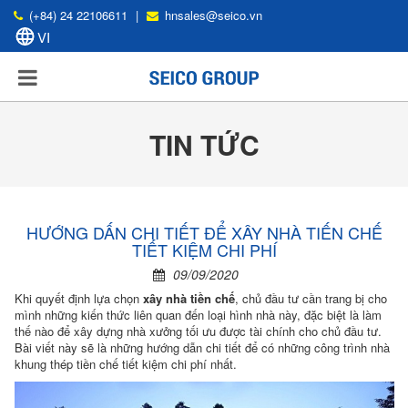
(+84) 24 22106611
|
hnsales@seico.vn
TIN TỨC
HƯỚNG DẤN CHI TIẾT ĐỂ XÂY NHÀ TIẾN CHẾ
TIẾT KIỆM CHI PHÍ
09/09/2020
Khi quyết định lựa chọn
xây nhà tiền chế
, chủ đầu tư cần trang bị cho
mình những kiến thức liên quan đến loại hình nhà này, đặc biệt là làm
thế nào để xây dựng nhà xưởng tối ưu được tài chính cho chủ đầu tư.
Bài viết này sẽ là những hướng dẫn chi tiết để có những công trình nhà
khung thép tiền chế tiết kiệm chi phí nhất.