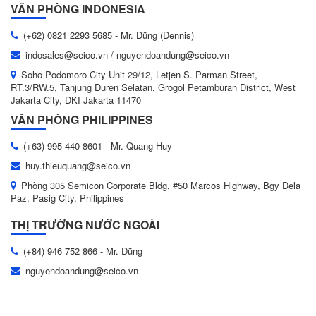
VĂN PHÒNG INDONESIA
(+62) 0821 2293 5685 - Mr. Dũng (Dennis)
indosales@seico.vn / nguyendoandung@seico.vn
Soho Podomoro City Unit 29/12, Letjen S. Parman Street,
RT.3/RW.5, Tanjung Duren Selatan, Grogol Petamburan District, West
Jakarta City, DKI Jakarta 11470
VĂN PHÒNG PHILIPPINES
(+63) 995 440 8601 - Mr. Quang Huy
huy.thieuquang@seico.vn
Phòng 305 Semicon Corporate Bldg, #50 Marcos Highway, Bgy Dela
Paz, Pasig City, Philippines
THỊ TRƯỜNG NƯỚC NGOÀI
(+84) 946 752 866 - Mr. Dũng
nguyendoandung@seico.vn