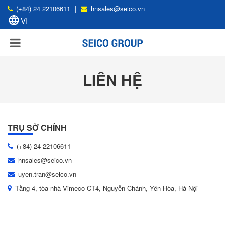
(+84) 24 22106611
|
hnsales@seico.vn
LIÊN HỆ
TRỤ SỞ CHÍNH
(+84) 24 22106611
hnsales@seico.vn
uyen.tran@seico.vn
Tầng 4, tòa nhà Vimeco CT4, Nguyễn Chánh, Yên Hòa, Hà Nội