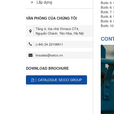
Lắp dựng
Bước 5: 
Bước 6: 
Bước 7: 
Bước 8: 
VĂN PHÒNG CỦA CHÚNG TÔI
Bước 9: 
Bước 10:
Tầng 4, tòa nhà Vimeco CT4,
Nguyễn Chánh, Yên Hòa, Hà Nội
CONT
(+84) 24 22106611
hnsales@seico.vn
DOWNLOAD BROCHURE
CATALOGUE SEICO GROUP
`