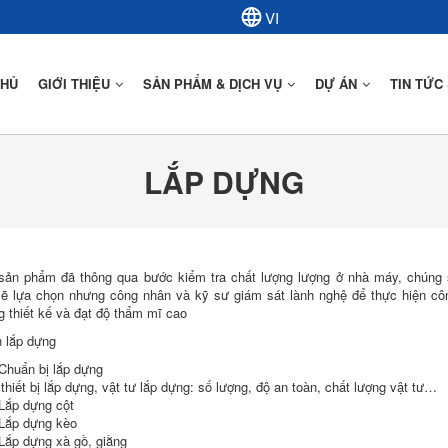
CHỦ
GIỚI THIỆU
SẢN PHẨM & DỊCH VỤ
DỰ ÁN
TIN TỨC
LẮP DỰNG
Mô Tả Kết Cấu Thép
Ứng Dụng Kết Cấu Thép
sản phẩm đã thông qua bước kiểm tra chất lượng lượng ở nhà máy, chúng s
 lựa chọn nhưng công nhân và kỹ sư giám sát lành nghệ để thực hiện côn
g thiết kế và đạt độ thẩm mĩ cao
h lắp dựng
Chuẩn bị lắp dựng
thiết bị lắp dựng, vật tư lắp dựng: số lượng, độ an toàn, chất lượng vật tư…
Lắp dựng cột
Lắp dựng kèo
Lắp dựng xà gồ, giằng