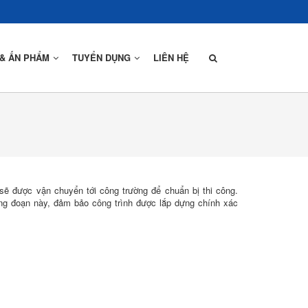
 & ẤN PHẨM
TUYỂN DỤNG
LIÊN HỆ
Thiết Kế
Sản Xuất
ẽ được vận chuyển tới công trường để chuẩn bị thi công.
Lắp Dựng
g đoạn này, đảm bảo công trình được lắp dựng chính xác