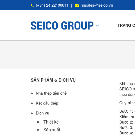
(+84) 24 22106611
|
hnsales@seico.vn
TRANG 
Mô Tả Nhà Thép Tiền Chế
Ứng Dụng Nhà Thép Tiền Chế
SẢN PHẨM & DỊCH VỤ
Khi các 
Khung Tiêu Chuẩn
SEICO sẽ
Nhà thép tiền chế
theo đún
Kết Cấu Thứ Yếu
Quy trìn
Kết cấu thép
Tấm Mái Và Tấm Tường
Bước 1: 
Dịch vụ
Kiểm tra 
SP Deck
Thiết kế
Bước 2: 
Bước 3: 
Sản xuất
Bước 4: 