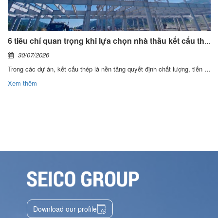
6 tiêu chí quan trọng khi lựa chọn nhà thầu kết cấu thép
30/07/2026
Trong các dự án, kết cấu thép là nền tảng quyết định chất lượng, tiến độ và hiệu quả đầu tư của mỗi công trình. Chính vì vậy, việc lựa chọn nhà thầu cần được đánh giá trên năng lực thực thi, hệ thống quản trị và khả năng đồng hành trong toàn bộ vòng đời dự án.
Xem thêm
Download our profile