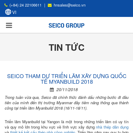
(+84) 24 22106611
|
hnsales@seico.vn
TIN TỨC
SEICO THAM DỰ TRIỂN LÃM XÂY DỰNG QUỐC
TẾ MYANBUILD 2018
20/11/2018
Trong tuần vừa qua, Seico đã chính thức đánh dấu những bước đi đầu
tiên của mình đến thị trường Myanmar đầy tiềm năng thông qua thành
công tại triển lãm Myanbuild 2018 (16/11-18/11).
Triển lãm Myanbuild tại Yangon là một trong những triển lãm có uy tín
và quy mô lớn trong khu vực về lĩnh vực xây dựng
nhà thép dân dụng
và
thiết kế kết cấu thép nhà công nghiệp
. Triển lãm năm nay quy tụ hơn