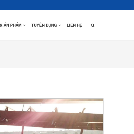
 & ẤN PHẨM
TUYỂN DỤNG
LIÊN HỆ
Thiết Kế
Sản Xuất
Lắp Dựng