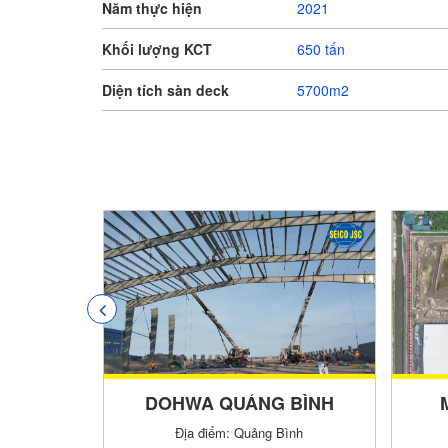
Năm thực hiện
2021
Khối lượng KCT
650 tấn
Diện tích sàn deck
5700m2
Trung tâm Kho tổng Miền Nam FPT
DOHWA QUẢNG BÌNH
Địa điểm: Khu công nghiệp Hựu Thạnh, xã Hựu Thạnh, huyện Đức Hòa, tỉnh Long An.
Địa điểm: Quảng Bình