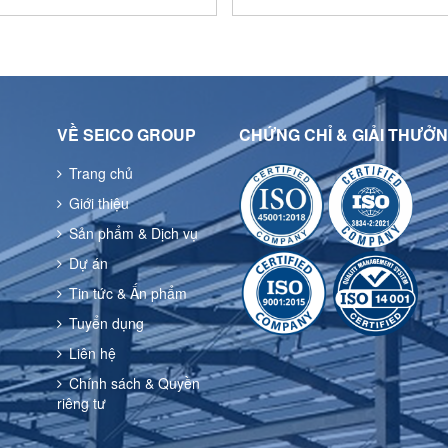
VỀ SEICO GROUP
CHỨNG CHỈ & GIẢI THƯỞ
Trang chủ
Giới thiệu
Sản phẩm & Dịch vụ
Dự án
Tin tức & Ấn phẩm
Tuyển dụng
Liên hệ
Chính sách & Quyền
riêng tư