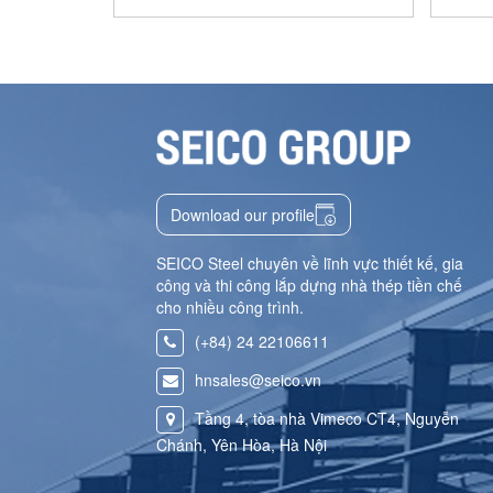
Download our profile
SEICO Steel chuyên về lĩnh vực thiết kế, gia
công và thi công lắp dựng nhà thép tiền chế
cho nhiều công trình.
(+84) 24 22106611
hnsales@seico.vn
Tầng 4, tòa nhà Vimeco CT4, Nguyễn
Chánh, Yên Hòa, Hà Nội