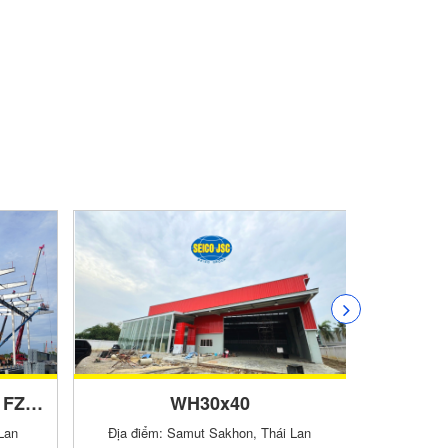
BN2-Freezone Facilities FZ1 Warehouse
WH30x40
Wareh
Lan
Địa điểm: Samut Sakhon, Thái Lan