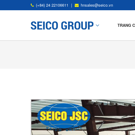
(+84) 24 22106611
|
hnsales@seico.vn
TRANG 
Mô Tả Nhà Thép Tiền Chế
Ứng Dụng Nhà Thép Tiền Chế
Khung Tiêu Chuẩn
Kết Cấu Thứ Yếu
Tấm Mái Và Tấm Tường
SP Deck