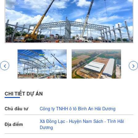
CHI TIẾT DỰ ÁN
Chủ đầu tư
Công ty TNHH ô tô Bình An Hải Dương
Xã Đồng Lạc - Huyện Nam Sách - Tỉnh Hải
Địa điểm
Dương