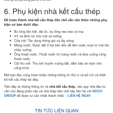
6. Phụ kiện nhà kết cấu thép
Để hoàn thành nhà kết cấu thép tiền chế vẫn cần thêm những phụ
kiện cơ bản dưới đây:
Bu lông liên kết, đai ốc, bu lông neo neo có mạ;
Vít và đinh rút cho mái và tường;
Cửa trời: Tác dụng thông gió và lấy sáng;
Máng nước: Được đặt ở hai bên dốc để đón nước mưa từ mái tôn
chảy xuống;
Ống thoát nước: Thoát nước từ máng nước và đưa xuống cống
thoát nước;
Cột thu sét: Thu sét truyền xuống đất, đảm bảo an toàn cho
công trình;
Mời bạn đọc cùng tham khảo những thông tin thú vị và bổ ích về thiết
kế kết cấu thép
tại đây
.
Trên đây là những thông tin về
nhà kết cấu thép
, nếu quý nhà đầu tư
vẫn còn đang phân vân về nhà thép tiền chế hãy liên hệ với
SEICO
GROUP
để được tư vấn nhiệt thành nhất. -
LIÊN HỆ NGAY
TIN TỨC LIÊN QUAN