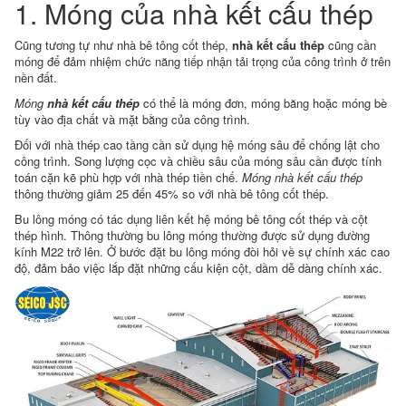
1. Móng của nhà kết cấu thép
Cũng tương tự như nhà bê tông cốt thép,
nhà kết cấu thép
cũng cần
móng để đảm nhiệm chức năng tiếp nhận tải trọng của công trình ở trên
nền đất.
Móng
nhà kết cấu thép
có thể là móng đơn, móng băng hoặc móng bè
tùy vào địa chất và mặt bằng của công trình.
Đối với nhà thép cao tầng cần sử dụng hệ móng sâu để chống lật cho
công trình. Song lượng cọc và chiều sâu của móng sâu cần được tính
toán cặn kẽ phù hợp với nhà thép tiền chế.
Móng nhà kết cấu thép
thông thường giảm 25 đến 45% so với nhà bê tông cốt thép.
Bu lông móng có tác dụng liên kết hệ móng bê tông cốt thép và cột
thép hình. Thông thường bu lông móng thường được sử dụng đường
kính M22 trở lên. Ở bước đặt bu lông móng đòi hỏi về sự chính xác cao
độ, đảm bảo việc lắp đặt những cấu kiện cột, dầm dễ dàng chính xác.