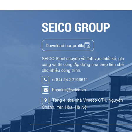
Download our profile
SEICO Steel chuyên về lĩnh vực thiết kế, gia
công và thi công lắp dựng nhà thép tiền chế
cho nhiều công trình.
(+84) 24 22106611
hnsales@seico.vn
Tầng 4, tòa nhà Vimeco CT4, Nguyễn
Chánh, Yên Hòa, Hà Nội