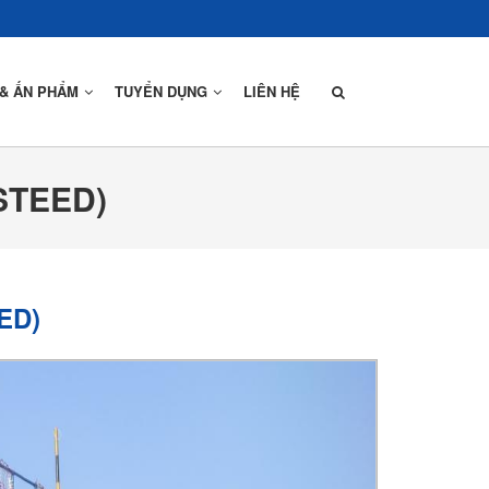
 & ẤN PHẨM
TUYỂN DỤNG
LIÊN HỆ
STEED)
Thiết Kế
Sản Xuất
Lắp Dựng
ED)