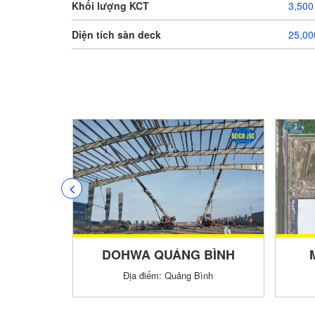
Khối lượng KCT
3,500
Diện tích sàn deck
25,00
Trung tâm Kho tổng Miền Nam FPT
DOHWA QUẢNG BÌNH
Địa điểm: Khu công nghiệp Hựu Thạnh, xã Hựu Thạnh, huyện Đức Hòa, tỉnh Long An.
Địa điểm: Quảng Bình