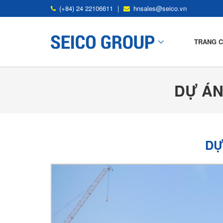
(+84) 24 22106611
|
hnsales@seico.vn
TRANG 
DỰ ÁN
Mô Tả Nhà Thép Tiền Chế
Ứng Dụng Nhà Thép Tiền Chế
Khung Tiêu Chuẩn
DỰ
Kết Cấu Thứ Yếu
Tấm Mái Và Tấm Tường
SP Deck