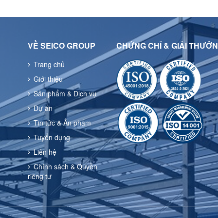
VỀ SEICO GROUP
CHỨNG CHỈ & GIẢI THƯỞ
Trang chủ
Giới thiệu
Sản phẩm & Dịch vụ
Dự án
Tin tức & Ấn phẩm
Tuyển dụng
Liên hệ
Chính sách & Quyền
riêng tư