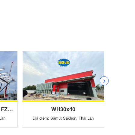
BN2-Freezone Facilities FZ1 Warehouse
WH30x40
Wareh
Lan
Địa điểm: Samut Sakhon, Thái Lan