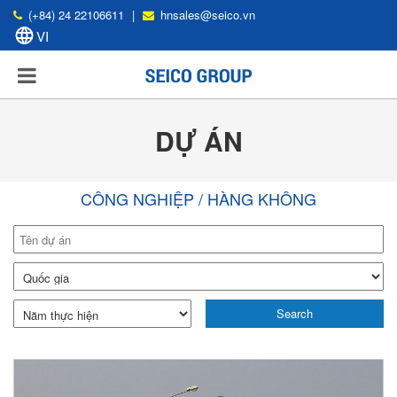
(+84) 24 22106611
|
hnsales@seico.vn
DỰ ÁN
CÔNG NGHIỆP / HÀNG KHÔNG