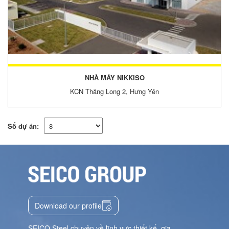
NHÀ MÁY NIKKISO
KCN Thăng Long 2, Hưng Yên
Số dự án:
Download our profile
SEICO Steel chuyên về lĩnh vực thiết kế, gia